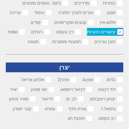
כותרות
מדריכים
ניקוד, טעמים ופונטים
סגנון
עזרים לעורך התורני
עימוד
עריכה
פלאג-אין
קבצים וסקריפטים
קודים
קישורים והערות
רב טקסט
רווחים
שפות
תוכן עניינים
תמונות ומסגרות
תצוגה
יצרן
AYG
Azriel
אהרן2
אלחנן אריאל
דוד דבאח
דניאל וייסמאן
חגי פאהן
יאיר
יצחק רוזנבלום
לב ים
לייזער
מאיר מימון
נתנאל ר.
צורת הדף
צמרא
קובי ישורון
רב טקסט
תוכנת תג