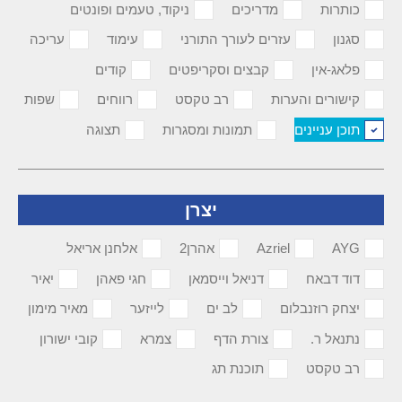
כותרות
מדריכים
ניקוד, טעמים ופונטים
סגנון
עזרים לעורך התורני
עימוד
עריכה
פלאג-אין
קבצים וסקריפטים
קודים
קישורים והערות
רב טקסט
רווחים
שפות
תוכן עניינים
תמונות ומסגרות
תצוגה
יצרן
AYG
Azriel
אהרן2
אלחנן אריאל
דוד דבאח
דניאל וייסמאן
חגי פאהן
יאיר
יצחק רוזנבלום
לב ים
לייזער
מאיר מימון
נתנאל ר.
צורת הדף
צמרא
קובי ישורון
רב טקסט
תוכנת תג