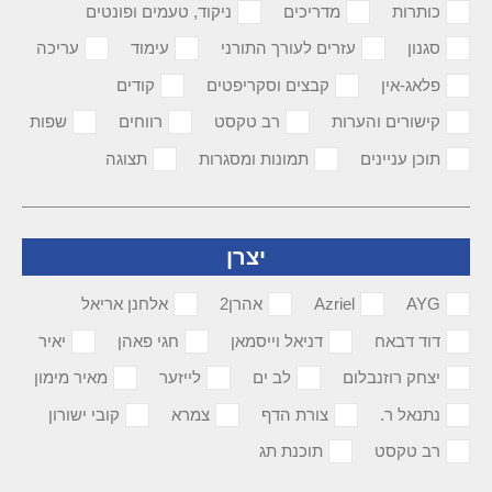
כותרות
מדריכים
ניקוד, טעמים ופונטים
סגנון
עזרים לעורך התורני
עימוד
עריכה
פלאג-אין
קבצים וסקריפטים
קודים
קישורים והערות
רב טקסט
רווחים
שפות
תוכן עניינים
תמונות ומסגרות
תצוגה
יצרן
AYG
Azriel
אהרן2
אלחנן אריאל
דוד דבאח
דניאל וייסמאן
חגי פאהן
יאיר
יצחק רוזנבלום
לב ים
לייזער
מאיר מימון
נתנאל ר.
צורת הדף
צמרא
קובי ישורון
רב טקסט
תוכנת תג