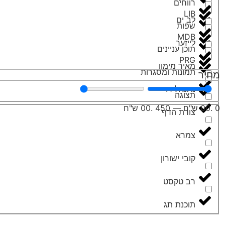
רווחים
LIB
לב ים
שפות
MDB
לייזער
תוכן עניינים
PRG
מאיר מימון
תמונות ומסגרות
מחיר
נתנאל ר.
תצוגה
0
.00 ש"ח
—
450
.00 ש"ח
צורת הדף
צמרא
קובי ישורון
רב טקסט
תוכנת תג