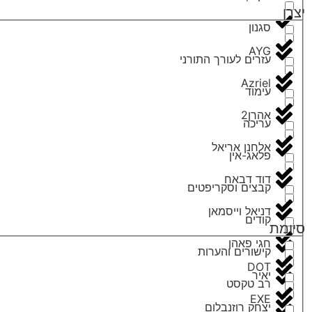
יצרן
סגנון
AYG
עזרים לעורך התורני
Azriel
עימוד
אהרן2
עריכה
אלחנן אריאל
פלאג-אין
דוד דבאח
קבצים וסקריפטים
דניאל וייסמאן
קודים
סיומת
חגי פאהן
קישורים והערות
DOT
יאיר
רב טקסט
EXE
יצחק רוזנבלום