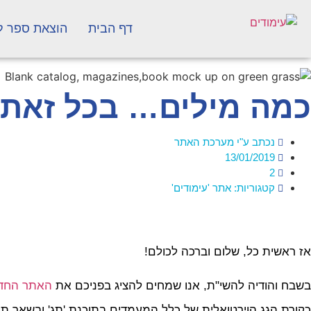
דף הבית
הוצאת ספר ל
כמה מילים… בכל זאת,
נכתב ע"י
מערכת האתר
13/01/2019
2
קטגוריות:
אתר 'עימודים'
אז ראשית כל, שלום וברכה לכולם!
בשבח והודיה להשי"ת, אנו שמחים להציג בפניכם את
האתר החד
כקורת הגג הוירטואלית של כלל המעמדים בתוכנת 'תג' ובשאר תוכ