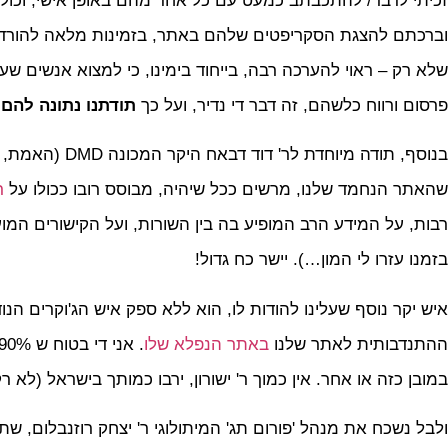
זכיתי לדבר/ להתכבתב כמעט עם כל אחד מהם באופן אישי, וכול
וברכתם להצגת הסקריפטים שלהם באתר, בזמינות מלאה להורדה חי
שלא רק – ראוי להערכה רבה, בייחוד בימינו, כי למצוא אנשים ש
פרסום ורווח כלשהם, זה דבר די נדיר, ועל כך
תודתנו נתונה להם
שהאתר הנחמד שלנו, מרשים ככל שיהיה, מבוסס רובו ככולו על
ר
רבות, על המידע הרב המופיע בה בין השורות, ועל הקישורים המוע
בזמנו עזרו לי המון…). יישר כח גדול!
איש יקר נוסף שעלינו להודות לו, הוא ללא ספק איש הג'וקרים הנודע
ההתנדבותית לאתר שלנו
באתר הנפלא שלו
במובן כזה או אחר. אין כמוך ר' ישורון, ירבו כמותך בישראל (לא 
ולבל נשכח את מנהל 'פורום תג' המיתולוגי ר' יצחק רוזנבלום, 