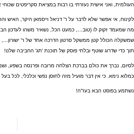
העולמית, ואני אישית נעזרתי בו רבות במציאת סקריפטים שכוחי א
לקינוח, אי אפשר שלא לדבר על ר' דניאל וייסמאן היקר, האיש והת
מה שמעמד זקוק לו (טוב…, כמעט הכל, נשאיר משהו לעדכון הבא.
שמשקלה הכולל קטן ממשקל סרטון הדרכה אחד של ר' ישורון…, יבורכ
תוך כדי שדרוג שוטף ובלתי פוסק של תוכנת 'תג' החביבה שלנו!
לסיום, נברך את כולם בברכת הצלחה מרובה ופרנסה בשפע, ושנזכו
כמלוא נימא. כי אין דבר מועיל מזה לחוסן נפשי וכלכלי, לכל בעל
נשתמע בפוסט הבא בעז"ה!