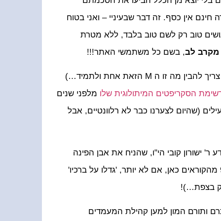
ם בלי יוצא מן הכלל הביעו את הסכמתם
נם אין כסף. זה דבר שבעיניי – ואני בטוח
עושים טוב רק לשם טוב בלבד, ללא מטרת
 מקרב לב
, בשם כל משתמשי האתר!!!
בנוסף, תודה מיוחדת לר' דוד דבאח היקר המכונה DMD (האמת, צריך להבין מה זו ה M הזאת אחת ולתמיד…)
שימת הסקריפטים המיתולוגית שלו
מלפני שנים
ילים (שהיום לצערנו כבר לא רלוונטיים, אבל
 ר' ישורון קובי הי"ו, שהניח את אבן הפינה
. אני די בטוח ש 90% מהקוראים כאן, אם לא יותר, 'גדלו על ברכיו'
רק בצפת…)!
שתרם ותורם המון למען קהילת המעמדים