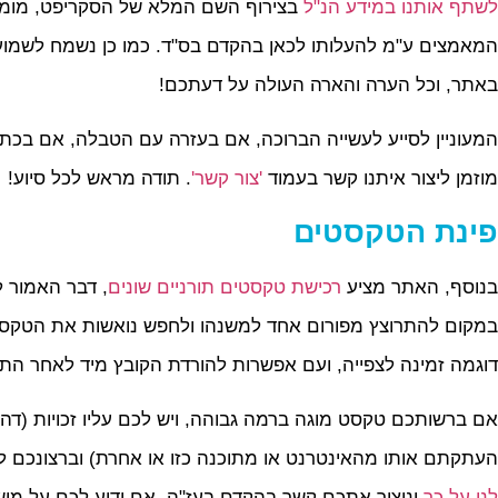
לשתף אותנו במידע הנ"ל
בצירוף השם המלא של הסקריפט, מומלץ
המאמצים ע"מ להעלותו לכאן בהקדם בס"ד. כמו כן נשמח לשמוע
באתר, וכל הערה והארה העולה על דעתכם!
המעוניין לסייע לעשייה הברוכה, אם בעזרה עם הטבלה, אם בכתי
מוזמן ליצור איתנו קשר בעמוד
'צור קשר'
. תודה מראש לכל סיוע!
פינת הטקסטים
בנוסף, האתר מציע
רכישת טקסטים תורניים שונים
, דבר האמור 
במקום להתרוצץ מפורום אחד למשנהו ולחפש נואשות את הטקסט ה
דוגמה זמינה לצפייה, ועם אפשרות להורדת הקובץ מיד לאחר הת
אם ברשותכם טקסט מוגה ברמה גבוהה, ויש לכם עליו זכויות (דהי
העתקתם אותו מהאינטרנט או מתוכנה כזו או אחרת) וברצונכם 
לנו על כך
וניצור אתכם קשר בהקדם בעז"ה. אם ידוע לכם על מישהו