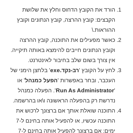
הורד את הקובץ הדחוס וחלץ את שלושת
הקבצים: קובץ ההרצה, קובץ הנתונים וקובץ
ההוראות.\
כאשר מפעילים את התוכנה, קובץ ההרצה
וקובץ הנתונים חייבים להימצא באותה תיקייה.
אין צורך בשום שלב בחיבור לאינטרנט.
לחץ על הקובץ '
רב-נקד.exe
' בלחצן הימני של
העכבר, ובחר באפשרות '
הפעל כמנהל
' או
'
Run As Administrator
'. הפעלה כמנהל
נדרשת רק בהפעלה הראשונה ו\או בהרשמה.
התוכנה שואלת אותך אם ברצונך לרכוש את
התוכנה עכשיו, או להפעיל אותה בחינם ל-7
ימים: אם ברצונך להפעיל אותה בחינם ל-7