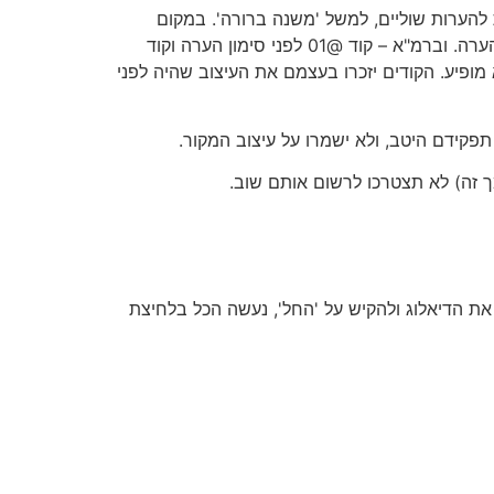
 להערות שוליים, למשל 'משנה ברורה'. במקום
להגדיר זוג קודים (לפני ואחרי) לכל סוג הפניה (למשל: בשולחן ערוך – קוד @01 לפני סימון הערה, וקוד @02 אחר סימון הערה. וברמ"א – קוד @01 לפני סימון הערה וקוד
הערה, לא משנה היכן הוא מופיע. הקודים יזכרו בעצמם את העיצוב שהיה לפני
פקידם היטב, ולא ישמרו על עיצוב המקור.
ת הדיאלוג ולהקיש על 'החל', נעשה הכל בלחיצת