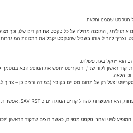
ל הטקסט שממנו והלאה.
אים אותו ל'תג', התוכנה מחילה על כל טקסט את הקודים שלו, וכך מצ
סט, וצריך להחיל אותו בשביל שהטקסט יקבל את התכונות המוגדרות 
ם הוא ייתקל בעת פעולתו.
ת 'קוד ראשון ו'קוד שני', והסקריפט יחפש את המופע הבא במסמך של
וכן הלאה.
ריפט יפעל רק על תחום מסויים בקובץ (במידה ורצים כן – צריך לב
אפשרות נוספת הקיימת בסקריפ
 בעצם מזוג קודים המופיע לפני ואחרי טקסט מסויים, כאשר רוצים שהקוד הראשו