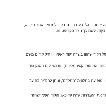
יגה אותו ב'תג'. בעת הכנסת קוד למסמך אחר הייבוא,
בקוד. לשם כך נוצר סקריפט זה.
 הקוד שהוזן בשדה 'קוד ראשון', ויחיל קודים משם
חור את אותו קטע מסויים), או ממיקום הסמן ועד
ט, והיא חשובה לא פחות, היא האפשרות להחיל קודים המוגדרים כ SAV-RST. אפשרות זו מופיעה בחלונית 'מתקדם', וניתן להגדיר בה עד
ן 'יזכור' את ההגדרות שהיו עד כאן, והקוד השני ישחזר