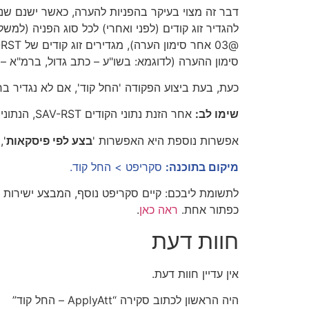
דבר זה מצוי בעיקר בהפניות להערה, כאשר ישנם שני
סימון ההערה (לדוגמא: בשו"ע – כתב גדול, ברמ"א – כ
כעת, בעת ביצוע הפקודה 'החל קוד', אם לא נגדיר ב
שימו לב:
אחר הזנת נתוני הקודים SAV-RST, הנתונים יירשמו בקובץ הסגנון, ובעת ההפעלה הבאה של הסקריפט (במסמך זה) לא תצטרכו לרשום אותם שוב.
אפשרות נוספת היא האפשרות '
בצע לפי פיסקאות
',
מיקום בתוכנה:
סקריפט > החל קוד.
לתשומת ליבכם: קיים סקריפט נוסף, המבצע ישירות 
כפתור אחת.
ראה כאן
.
חוות דעת
אין עדיין חוות דעת.
היה הראשון לכתוב סקירה “ApplyAtt – החל קוד”