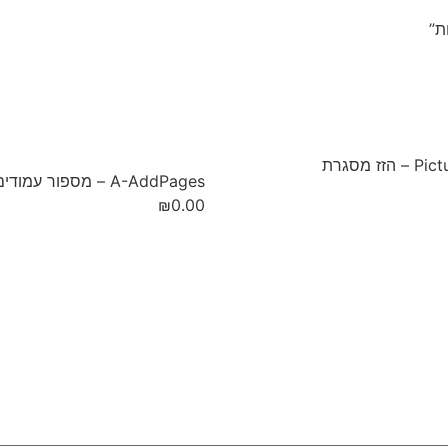
זז מסגרת
A-AddPages – מספור עמודים
₪
0.00