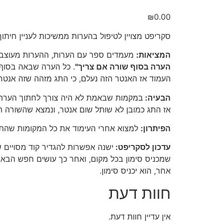
₪
0.00
סקריפט מצויין לטיפול בהערות ממשיכות לעניין חיתוך
המציאות:
מעמדים ספר עם הערות, ההערות מעוצבות
הערה בסוף שורה אם צריך"
. כל הערה שבאה בסוף 
העמוד אז האנטר הזה נעלם, כי התג מזהה שזה אנטר 
הבעיה:
במקמות שבאמת לא היה צורך לחתוך הערה,
אז התג כמובן לא שותל שום אנטר, ונמצא שהשורה ה
הפיתרון:
למצוא אחרי העימוד את כל המקומות שהתג
עדכון לסקריפט:
ישנה אפשרות להגדיר קוד מסויים ש
שמכניס סימון בכל מקום, ואחר כך עושים חפש הבא. א
אחר, הוא יכניס סימון.
חוות דעת
אין עדיין חוות דעת.