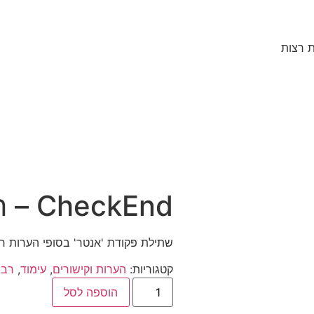
CheckEnd – הערות רצות
שתילת פקודת 'אנטר' בסופי הערות ר
קטגוריות:
הערות וקישורים
,
עימוד
,
רב 
כמות
הוספה לסל
של
CheckEnd