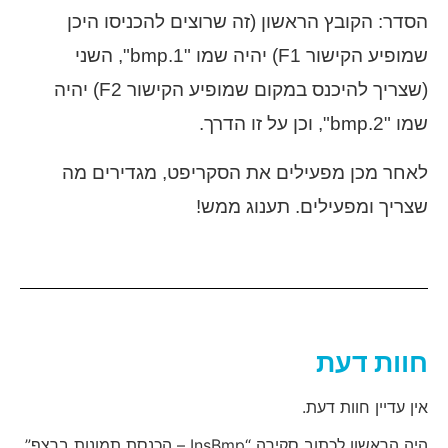
הסדר: הקובץ הראשון (זה שרוצים להכניסו היכן
שמופיע הקישור F1) יהיה שמו "1.bmp", השני
(שצריך להיכנס במקום שמופיע הקישור F2) יהיה
שמו "2.bmp", וכן על זו הדרך.
לאחר מכן מפעילים את הסקריפט, מגדירים מה
שצריך ומפעילים. תענוג ממש!
חוות דעת
אין עדיין חוות דעת.
היה הראשון לכתוב סקירה “InsBmp – הכנסת תמונות ברצף”