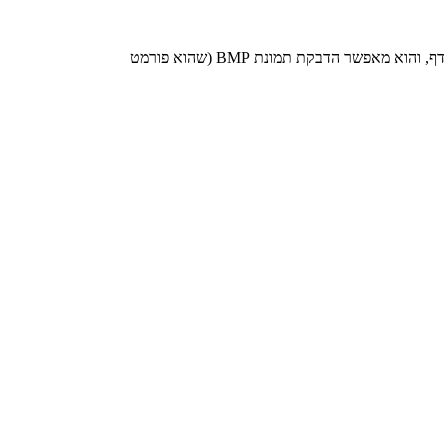
') המיועדת להדבקת פיסקת טקסט בדף התצוגה, גם סקריפט זה פועל על מסמך בתצוגת דף, והוא מאפשר הדבקת תמונת BMP (שהוא פורמט