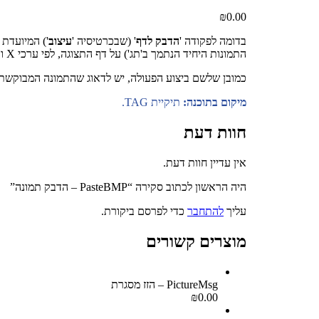
₪
0.00
בדומה לפקודה '
הדבק לדף
' (שבכרטיסיה '
עיצוב
התמונות היחיד הנתמך ב'תג') על דף התצוגה, לפי ערכי X ו Y שמזין המשתמש.
כמובן שלשם ביצוע הפעולה, יש לדאוג שהתמונה המבוקשת ת
מיקום בתוכנה:
תיקיית TAG.
חוות דעת
אין עדיין חוות דעת.
היה הראשון לכתוב סקירה “PasteBMP – הדבק תמונה”
עליך
להתחבר
כדי לפרסם ביקורת.
מוצרים קשורים
PictureMsg – הזז מסגרת
₪
0.00